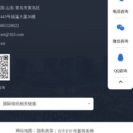
国.山东.青岛市黄岛区
电话咨询
443号福灜大厦26楼
65328022
ert@163.com
微信咨询
ert
QQ咨询
咨询
国际组织相关链接
网站地图
隐私政策
华夏商务网
技术支持: