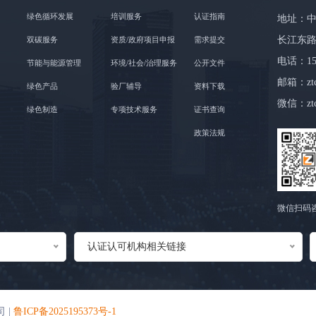
绿色循环发展
培训服务
认证指南
地址：中
长江东路
双碳服务
资质/政府项目申报
需求提交
电话：158
节能与能源管理
环境/社会/治理服务
公开文件
邮箱：ztc
绿色产品
验厂辅导
资料下载
微信：ztc
绿色制造
专项技术服务
证书查询
政策法规
微信扫码
认证认可机构相关链接
 |
鲁ICP备2025195373号-1