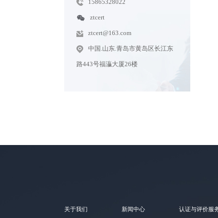
15865328022
ztcert
ztcert@163.com
中国.山东.青岛市黄岛区长江东
路443号福灜大厦26楼
关于我们
新闻中心
认证与评价服